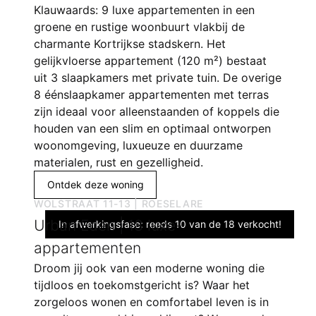
Klauwaards: 9 luxe appartementen in een
groene en rustige woonbuurt vlakbij de
charmante Kortrijkse stadskern. Het
gelijkvloerse appartement (120 m²) bestaat
uit 3 slaapkamers met private tuin. De overige
8 éénslaapkamer appartementen met terras
zijn ideaal voor alleenstaanden of koppels die
houden van een slim en optimaal ontworpen
woonomgeving, luxueuze en duurzame
materialen, rust en gezelligheid.
Ontdek deze woning
WOLSTRAAT 11-13 | ROESELARE
Urban Eden | 18 luxe-
In afwerkingsfase: reeds 10 van de 18 verkocht!
appartementen
Droom jij ook van een moderne woning die
tijdloos en toekomstgericht is? Waar het
zorgeloos wonen en comfortabel leven is in