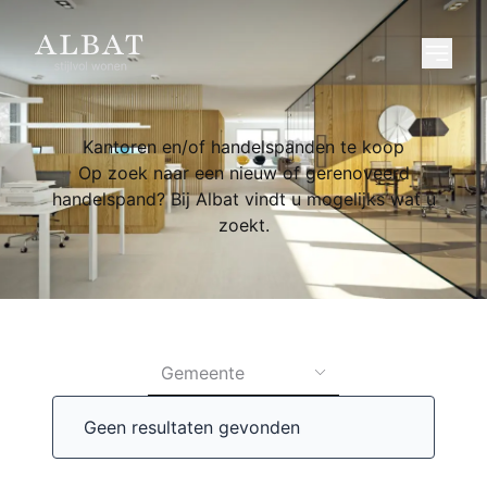
Kantoren en/of handelspanden te koop
Op zoek naar een nieuw of gerenoveerd
handelspand? Bij Albat vindt u mogelijks wat u
zoekt.
Gemeente
Geen resultaten gevonden