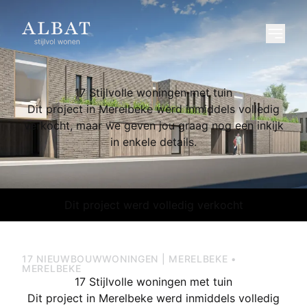
17 Stijlvolle woningen met tuin
Dit project in Merelbeke werd inmiddels volledig
verkocht, maar we geven jou graag nog een inkijk
in enkele details.
Dit project werd volledig verkocht
17 NIEUWBOUWWONINGEN | MERELBEKE •
MERELBEKE
17 Stijlvolle woningen met tuin
Dit project in Merelbeke werd inmiddels volledig