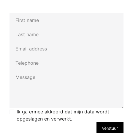
*
First name
*
Last name
*
E-mailadres
*
Telefoon
*
Bericht
*
Toestemming
Ik ga ermee akkoord dat mijn data wordt
opgeslagen en verwerkt.
Verstuur